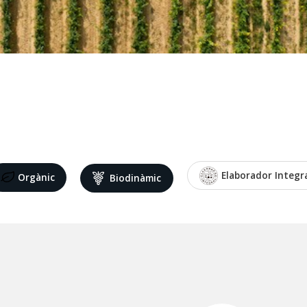
Elaborador Integr
Orgànic
Biodinàmic