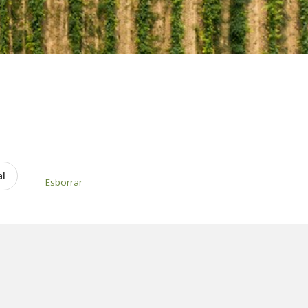
al
Esborrar