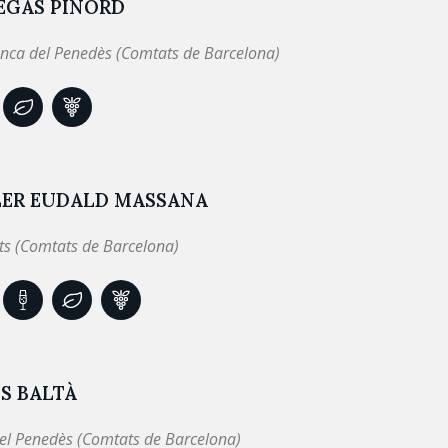
EGAS PINORD
anca del Penedès (Comtats de Barcelona)
LER EUDALD MASSANA
ts (Comtats de Barcelona)
S BALTÀ
el Penedès (Comtats de Barcelona)