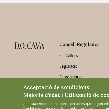
Consell Regulador
Els Cellers
Legislació
Estadístiques
Acceptació de condicions:
Majoria d'edat i Utilització de co
Aquesta Web és només per a persones que tinguin edat
També s'informa que utilitza cookies pròpies i de terce