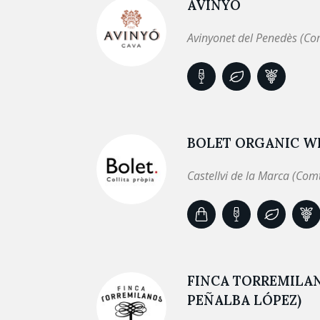
AVINYÓ
Avinyonet del Penedès (Co
BOLET ORGANIC WI
Castellvi de la Marca (Com
FINCA TORREMILA
PEÑALBA LÓPEZ)