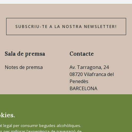
SUBSCRIU-TE A LA NOSTRA NEWSLETTER!
Sala de premsa
Contacte
Notes de premsa
Av. Tarragona, 24
08720 Vilafranca del
Penedès
BARCELONA
consejo@cava.wine
okies.
+34 93 890 31 04
 legal per consumir begudes alcohòliques.
rs per millorar l'experiència de navegació de