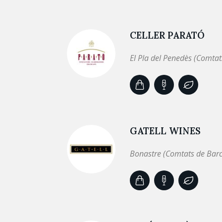
CELLER PARATÓ
El Pla del Penedès (Comtat
GATELL WINES
Bonastre (Comtats de Bar