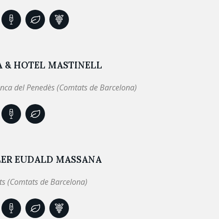
A & HOTEL MASTINELL
anca del Penedès (Comtats de Barcelona)
LER EUDALD MASSANA
ts (Comtats de Barcelona)