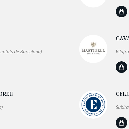
CAV
omtats de Barcelona)
Vilafr
NDREU
CEL
a)
Subira