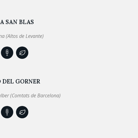
A SAN BLAS
a (Altos de Levante)
Ó DEL GORNER
lber (Comtats de Barcelona)