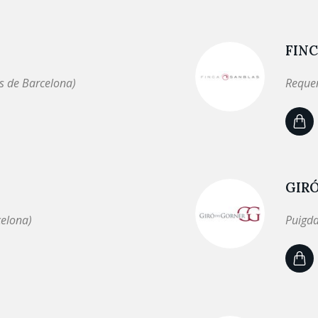
FINC
s de Barcelona)
Requen
GIR
celona)
Puigda