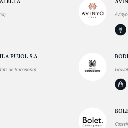
 ALELLA
AVI
na)
Avinyo
LA PUJOL S.A
BOD
tats de Barcelona)
Grával
E
BOL
Castel