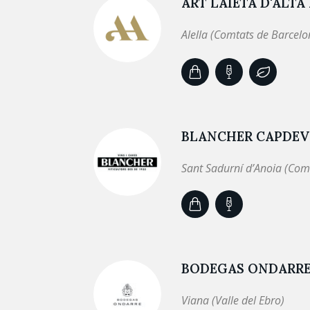
ART LAIETÀ D'ALTA
Alella (Comtats de Barcelo
BLANCHER CAPDEVI
Sant Sadurní d’Anoia (Com
BODEGAS ONDARR
Viana (Valle del Ebro)