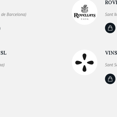
ROV
 de Barcelona)
Sant M
 SL
VINS
na)
Sant S