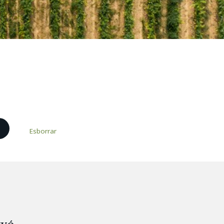
l
Esborrar