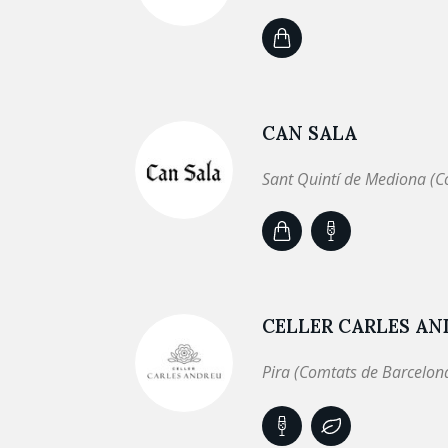
CAN SALA
Sant Quintí de Mediona (C
CELLER CARLES A
Pira (Comtats de Barcelon