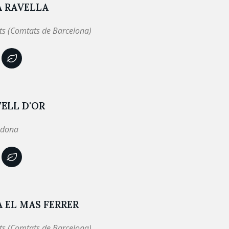
A RAVELLA
ts (Comtats de Barcelona)
ELL D'OR
odona
 EL MAS FERRER
ts (Comtats de Barcelona)