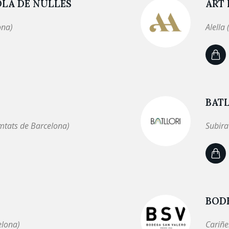
OLA DE NULLES
ART 
ona)
Alella
BAT
mtats de Barcelona)
Subira
BOD
elona)
Cariñe