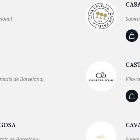
CAS
elona)
Subira
CAST
omtats de Barcelona)
Vila-r
EGOSA
CAVA
tats de Barcelona)
Subira