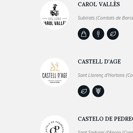
CAROL VALLÈS
Subirats (Comtats de Barc
CASTELL D'AGE
Sant Llorenç d’Hortons (C
CASTELO DE PEDR
Sant Sadurní d’Anoia (Com