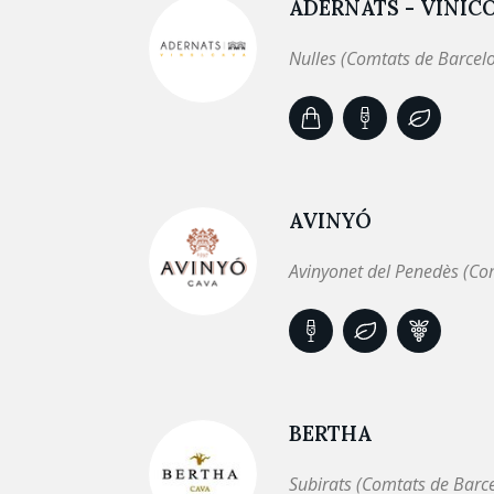
ADERNATS - VINÍC
Nulles (Comtats de Barcel
AVINYÓ
Avinyonet del Penedès (Co
BERTHA
Subirats (Comtats de Barc