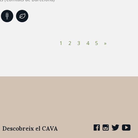
1
2
3
4
5
»
Descobreix el CAVA