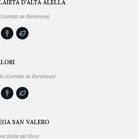
LAIETÀ D'ALTA ALELLA
 (Comtats de Barcelona)
LLORI
ts (Comtats de Barcelona)
EGA SAN VALERO
na (Valle del Ebro)