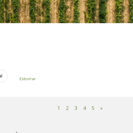
al
Esborrar
1
2
3
4
5
»