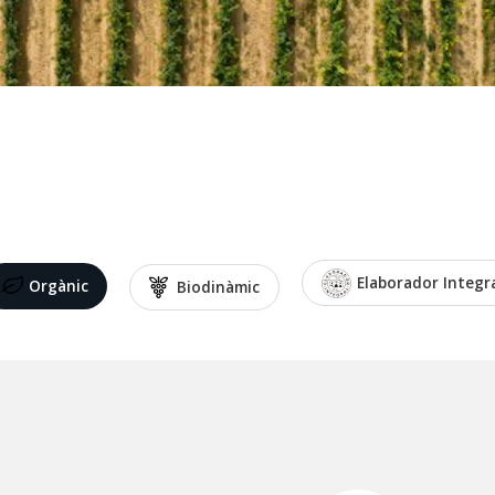
Elaborador Integr
Orgànic
Biodinàmic