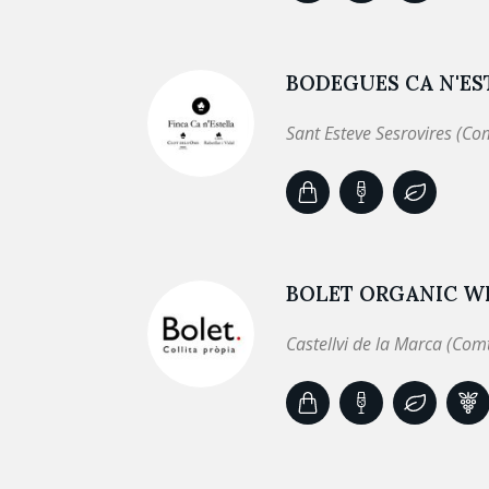
BODEGUES CA N'EST
Sant Esteve Sesrovires (Co
BOLET ORGANIC WI
Castellvi de la Marca (Com