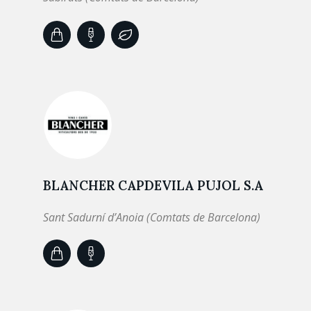
BLANCHER CAPDEVILA PUJOL S.A
Sant Sadurní d’Anoia (Comtats de Barcelona)