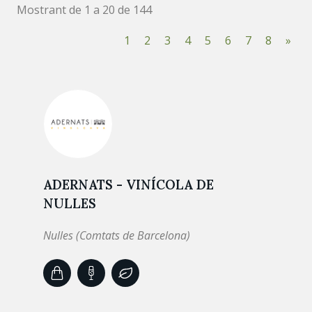
Mostrant de 1 a 20 de 144
1
2
3
4
5
6
7
8
»
ADERNATS - VINÍCOLA DE
NULLES
Nulles (Comtats de Barcelona)